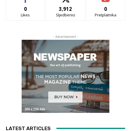
0
3,912
0
Likes
Sljedbenici
Pretplatnika
- Advertisement -
LATEST ARTICLES