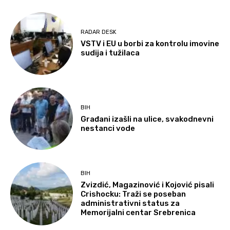
RADAR DESK
VSTV i EU u borbi za kontrolu imovine
sudija i tužilaca
BIH
Građani izašli na ulice, svakodnevni
nestanci vode
BIH
Zvizdić, Magazinović i Kojović pisali
Crishocku: Traži se poseban
administrativni status za
Memorijalni centar Srebrenica