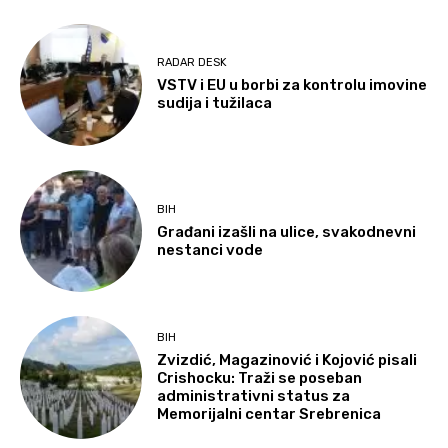
RADAR DESK
VSTV i EU u borbi za kontrolu imovine
sudija i tužilaca
BIH
Građani izašli na ulice, svakodnevni
nestanci vode
BIH
Zvizdić, Magazinović i Kojović pisali
Crishocku: Traži se poseban
administrativni status za
Memorijalni centar Srebrenica