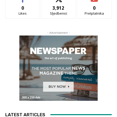
0
3,912
0
Likes
Sljedbenici
Pretplatnika
- Advertisement -
LATEST ARTICLES