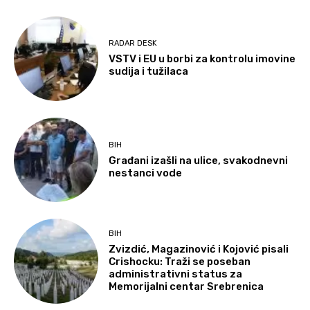
RADAR DESK
VSTV i EU u borbi za kontrolu imovine
sudija i tužilaca
BIH
Građani izašli na ulice, svakodnevni
nestanci vode
BIH
Zvizdić, Magazinović i Kojović pisali
Crishocku: Traži se poseban
administrativni status za
Memorijalni centar Srebrenica