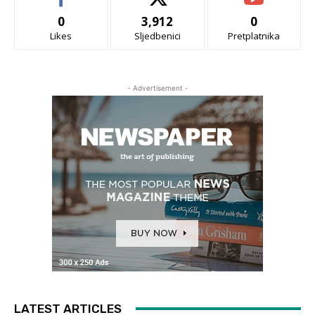
0
3,912
0
Likes
Sljedbenici
Pretplatnika
- Advertisement -
LATEST ARTICLES