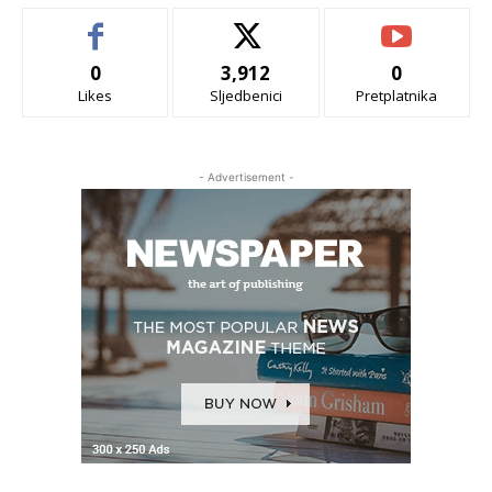
0
3,912
0
Likes
Sljedbenici
Pretplatnika
- Advertisement -