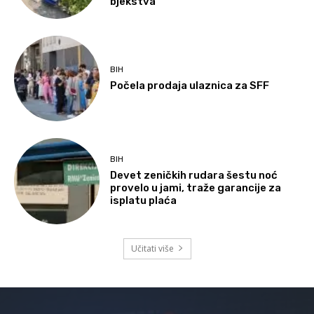
bjekstva
BIH
Počela prodaja ulaznica za SFF
BIH
Devet zeničkih rudara šestu noć
provelo u jami, traže garancije za
isplatu plaća
Učitati više