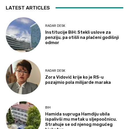
LATEST ARTICLES
RADAR DESK
Institucije BiH: Stekli uslove za
penziju, pa otišli na plaćeni godišnji
odmor
RADAR DESK
Zora Vidović krije ko je RS-u
pozajmio pola milijarde maraka
BIH
Hamida supruga Hamdiju ubila
ispalivši mu metak u sljepoočnicu.
Strahuje se od njenog mogućeg