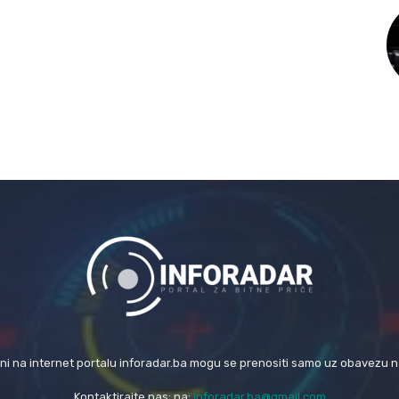
eni na internet portalu inforadar.ba mogu se prenositi samo uz obavezu 
Kontaktirajte nas: na:
inforadar.ba@gmail.com