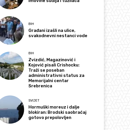
imovine sudija i tužilaca
BIH
Građani izašli na ulice,
svakodnevni nestanci vode
BIH
Zvizdić, Magazinović i
Kojović pisali Crishocku:
Traži se poseban
administrativni status za
Memorijalni centar
Srebrenica
SVIJET
Hormuški moreuz i dalje
blokiran: Brodski saobraćaj
gotovo prepolovljen