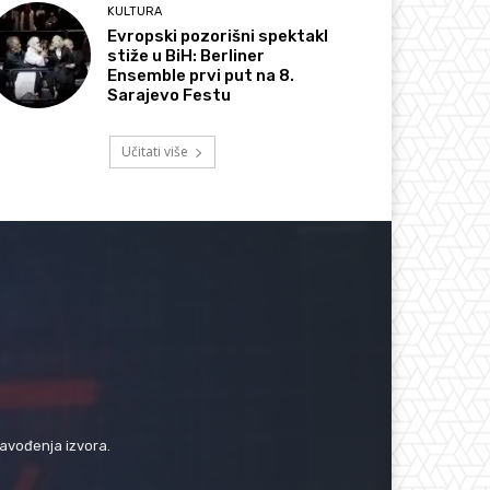
KULTURA
Evropski pozorišni spektakl
stiže u BiH: Berliner
Ensemble prvi put na 8.
Sarajevo Festu
Učitati više
navođenja izvora.