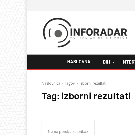
NASLOVNA
BIH
INTER
Naslovnica
Tagovi
Izborni rezultati
Tag:
izborni rezultati
Nema poruka za prikaz