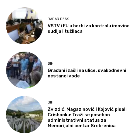
RADAR DESK
VSTV i EU u borbi za kontrolu imovine
sudija i tužilaca
BIH
Građani izašli na ulice, svakodnevni
nestanci vode
BIH
Zvizdić, Magazinović i Kojović pisali
Crishocku: Traži se poseban
administrativni status za
Memorijalni centar Srebrenica