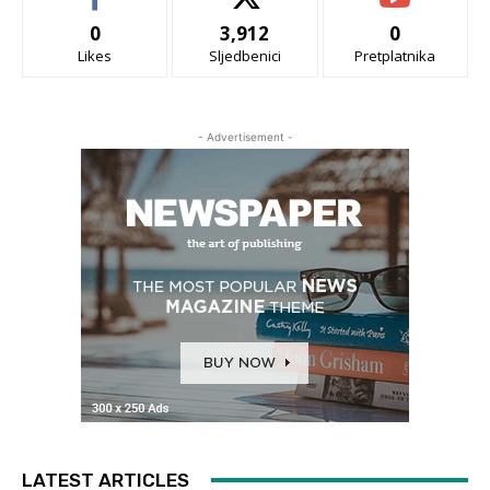
0
3,912
0
Likes
Sljedbenici
Pretplatnika
- Advertisement -
LATEST ARTICLES