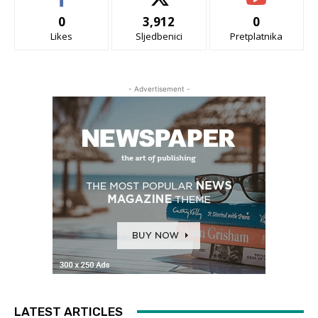
0
3,912
0
Likes
Sljedbenici
Pretplatnika
- Advertisement -
LATEST ARTICLES