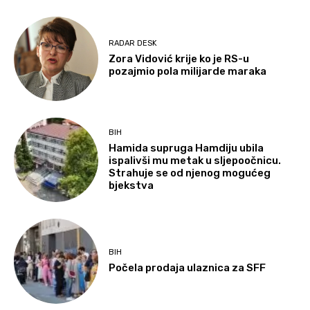
RADAR DESK
Zora Vidović krije ko je RS-u
pozajmio pola milijarde maraka
BIH
Hamida supruga Hamdiju ubila
ispalivši mu metak u sljepoočnicu.
Strahuje se od njenog mogućeg
bjekstva
BIH
Počela prodaja ulaznica za SFF