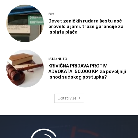
BIH
Devet zeničkih rudara šestu noć
provelo u jami, traže garancije za
isplatu plaća
ISTAKNUTO
KRIVIČNA PRIJAVA PROTIV
ADVOKATA: 50.000 KM za povoljniji
ishod sudskog postupka?
Učitati više