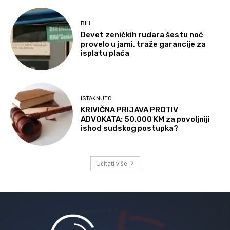
BIH
Devet zeničkih rudara šestu noć
provelo u jami, traže garancije za
isplatu plaća
ISTAKNUTO
KRIVIČNA PRIJAVA PROTIV
ADVOKATA: 50.000 KM za povoljniji
ishod sudskog postupka?
Učitati više