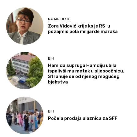
RADAR DESK
Zora Vidović krije ko je RS-u
pozajmio pola milijarde maraka
BIH
Hamida supruga Hamdiju ubila
ispalivši mu metak u sljepoočnicu.
Strahuje se od njenog mogućeg
bjekstva
BIH
Počela prodaja ulaznica za SFF