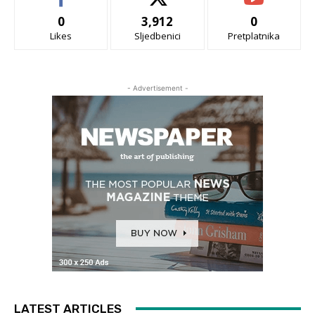
0
3,912
0
Likes
Sljedbenici
Pretplatnika
- Advertisement -
LATEST ARTICLES