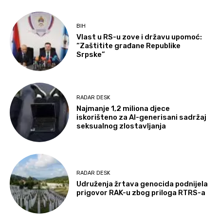
BIH
Vlast u RS-u zove i državu upomoć:
“Zaštitite građane Republike
Srpske”
RADAR DESK
Najmanje 1,2 miliona djece
iskorišteno za AI-generisani sadržaj
seksualnog zlostavljanja
RADAR DESK
Udruženja žrtava genocida podnijela
prigovor RAK-u zbog priloga RTRS-a