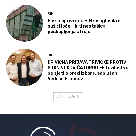
BIH
Elektroprivreda BiH se oglasila o
suši: Hoće li biti nestašica i
poskupljenja struje
BIH
KRIVIČNA PRIJAVA TRIVIĆKE PROTIV
STANIVUKOVIĆA I DRUGIH: Tužilaštvo
se sjetilo pred izbore, saslušan
Vedran Francuz
Učitati više