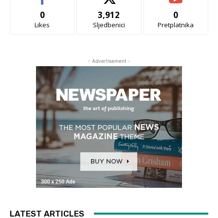
0
3,912
0
Likes
Sljedbenici
Pretplatnika
- Advertisement -
LATEST ARTICLES