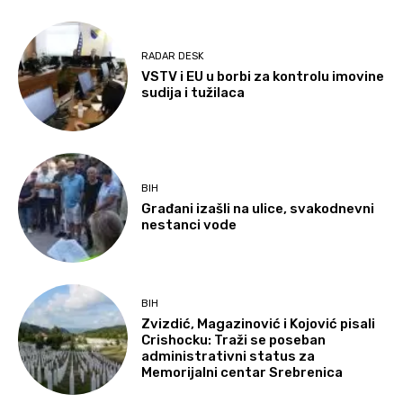
RADAR DESK
VSTV i EU u borbi za kontrolu imovine
sudija i tužilaca
BIH
Građani izašli na ulice, svakodnevni
nestanci vode
BIH
Zvizdić, Magazinović i Kojović pisali
Crishocku: Traži se poseban
administrativni status za
Memorijalni centar Srebrenica