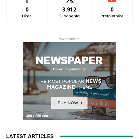
0
3,912
0
Likes
Sljedbenici
Pretplatnika
- Advertisement -
LATEST ARTICLES