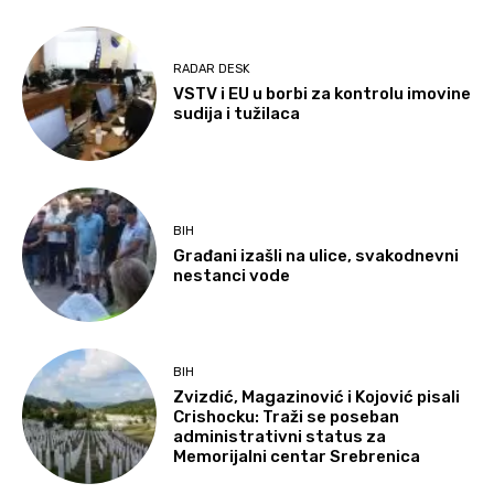
RADAR DESK
VSTV i EU u borbi za kontrolu imovine
sudija i tužilaca
BIH
Građani izašli na ulice, svakodnevni
nestanci vode
BIH
Zvizdić, Magazinović i Kojović pisali
Crishocku: Traži se poseban
administrativni status za
Memorijalni centar Srebrenica