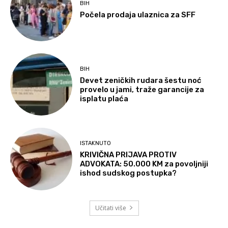
BIH
Počela prodaja ulaznica za SFF
BIH
Devet zeničkih rudara šestu noć
provelo u jami, traže garancije za
isplatu plaća
ISTAKNUTO
KRIVIČNA PRIJAVA PROTIV
ADVOKATA: 50.000 KM za povoljniji
ishod sudskog postupka?
Učitati više