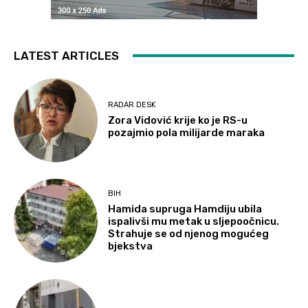
LATEST ARTICLES
RADAR DESK
Zora Vidović krije ko je RS-u
pozajmio pola milijarde maraka
BIH
Hamida supruga Hamdiju ubila
ispalivši mu metak u sljepoočnicu.
Strahuje se od njenog mogućeg
bjekstva