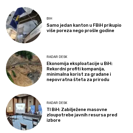
BIH
Samo jedan kanton u FBiH prikupio
više poreza nego prošle godine
RADAR DESK
Ekonomija eksploatacije u BiH:
Rekordni profiti kompanija,
minimalna korist za građane i
nepovratna šteta za prirodu
RADAR DESK
TI BiH: Zabilježene masovne
zloupotrebe javnih resursa pred
izbore