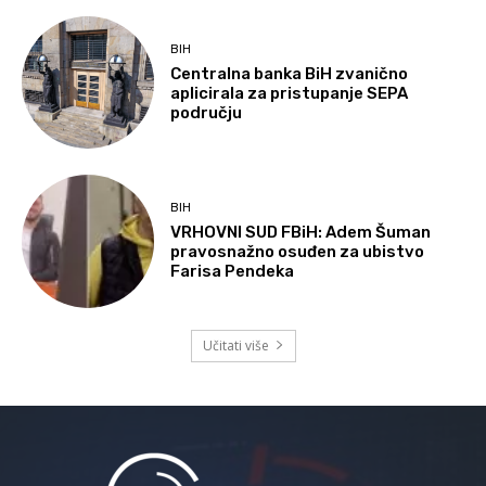
BIH
Centralna banka BiH zvanično
aplicirala za pristupanje SEPA
području
BIH
VRHOVNI SUD FBiH: Adem Šuman
pravosnažno osuđen za ubistvo
Farisa Pendeka
Učitati više