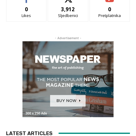
0
3,912
0
Likes
Sljedbenici
Pretplatnika
- Advertisement -
LATEST ARTICLES