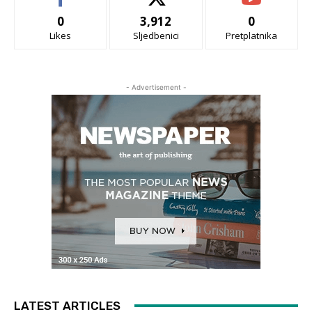
0
3,912
0
Likes
Sljedbenici
Pretplatnika
- Advertisement -
LATEST ARTICLES