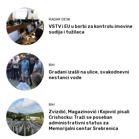
RADAR DESK
VSTV i EU u borbi za kontrolu imovine
sudija i tužilaca
BIH
Građani izašli na ulice, svakodnevni
nestanci vode
BIH
Zvizdić, Magazinović i Kojović pisali
Crishocku: Traži se poseban
administrativni status za
Memorijalni centar Srebrenica