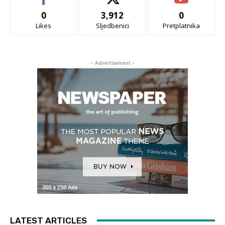
0
3,912
0
Likes
Sljedbenici
Pretplatnika
- Advertisement -
LATEST ARTICLES