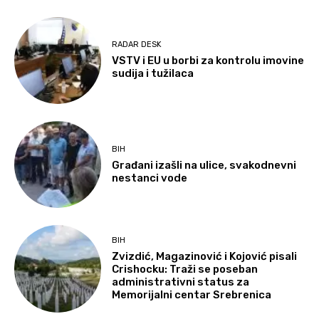
RADAR DESK
VSTV i EU u borbi za kontrolu imovine
sudija i tužilaca
BIH
Građani izašli na ulice, svakodnevni
nestanci vode
BIH
Zvizdić, Magazinović i Kojović pisali
Crishocku: Traži se poseban
administrativni status za
Memorijalni centar Srebrenica