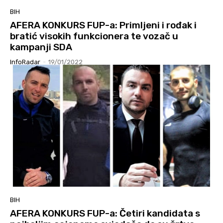
BIH
AFERA KONKURS FUP-a: Primljeni i rođak i
bratić visokih funkcionera te vozač u
kampanji SDA
InfoRadar
-
19/01/2022
BIH
AFERA KONKURS FUP-a: Četiri kandidata s