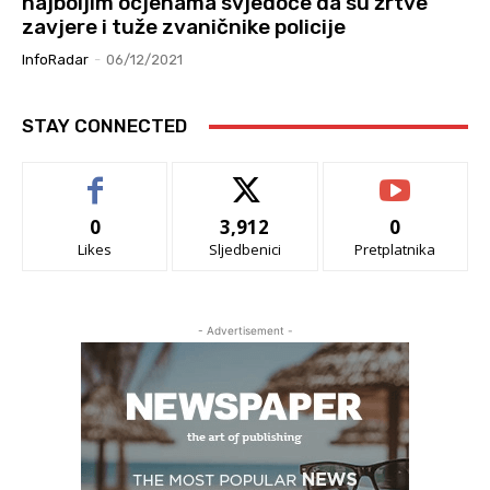
najboljim ocjenama svjedoče da su žrtve
zavjere i tuže zvaničnike policije
InfoRadar
-
06/12/2021
STAY CONNECTED
0
3,912
0
Likes
Sljedbenici
Pretplatnika
- Advertisement -