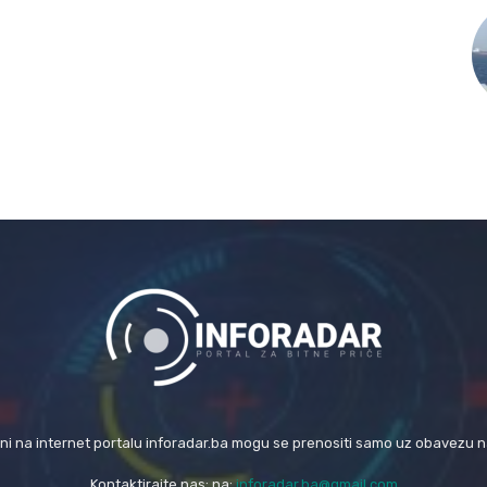
eni na internet portalu inforadar.ba mogu se prenositi samo uz obavezu 
Kontaktirajte nas: na:
inforadar.ba@gmail.com