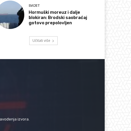
SVIJET
Hormuški moreuz i dalje
blokiran: Brodski saobraćaj
gotovo prepolovljen
Učitati više
navođenja izvora.