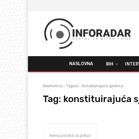
NASLOVNA
BIH
INTER
Naslovnica
Tagovi
Konstituirajuća sjednica
Tag:
konstituirajuća 
Nema poruka za prikaz