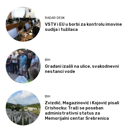
RADAR DESK
VSTV i EU u borbi za kontrolu imovine
sudija i tužilaca
BIH
Građani izašli na ulice, svakodnevni
nestanci vode
BIH
Zvizdić, Magazinović i Kojović pisali
Crishocku: Traži se poseban
administrativni status za
Memorijalni centar Srebrenica