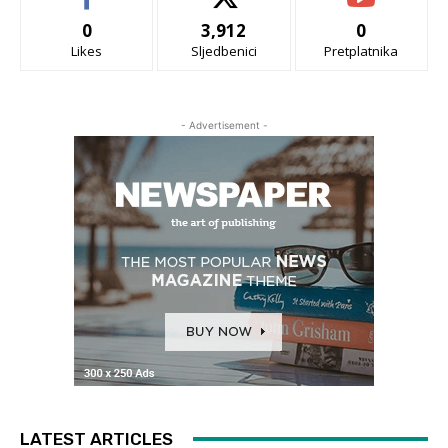
0
3,912
0
Likes
Sljedbenici
Pretplatnika
- Advertisement -
LATEST ARTICLES