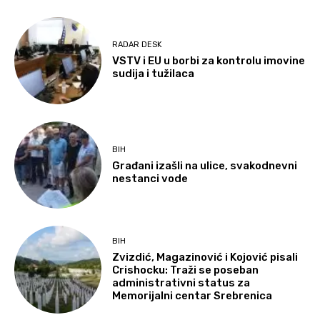
RADAR DESK
VSTV i EU u borbi za kontrolu imovine
sudija i tužilaca
BIH
Građani izašli na ulice, svakodnevni
nestanci vode
BIH
Zvizdić, Magazinović i Kojović pisali
Crishocku: Traži se poseban
administrativni status za
Memorijalni centar Srebrenica