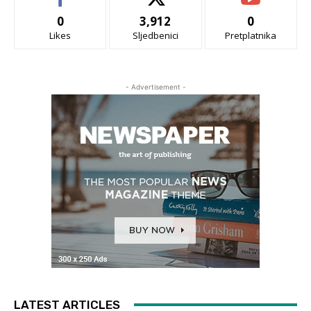
0
3,912
0
Likes
Sljedbenici
Pretplatnika
- Advertisement -
LATEST ARTICLES