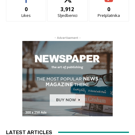
0
3,912
0
Likes
Sljedbenici
Pretplatnika
- Advertisement -
LATEST ARTICLES