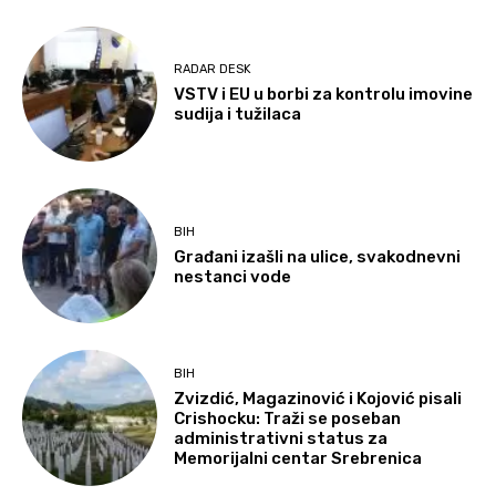
RADAR DESK
VSTV i EU u borbi za kontrolu imovine
sudija i tužilaca
BIH
Građani izašli na ulice, svakodnevni
nestanci vode
BIH
Zvizdić, Magazinović i Kojović pisali
Crishocku: Traži se poseban
administrativni status za
Memorijalni centar Srebrenica