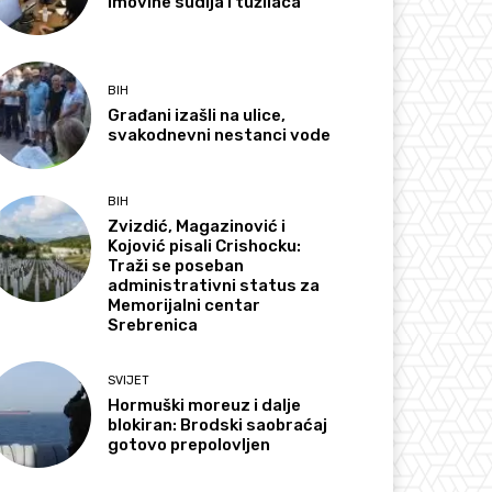
imovine sudija i tužilaca
BIH
Građani izašli na ulice,
svakodnevni nestanci vode
BIH
Zvizdić, Magazinović i
Kojović pisali Crishocku:
Traži se poseban
administrativni status za
Memorijalni centar
Srebrenica
SVIJET
Hormuški moreuz i dalje
blokiran: Brodski saobraćaj
gotovo prepolovljen