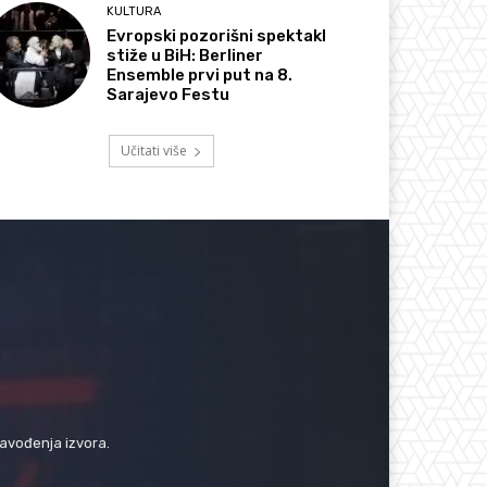
KULTURA
Evropski pozorišni spektakl
stiže u BiH: Berliner
Ensemble prvi put na 8.
Sarajevo Festu
Učitati više
navođenja izvora.