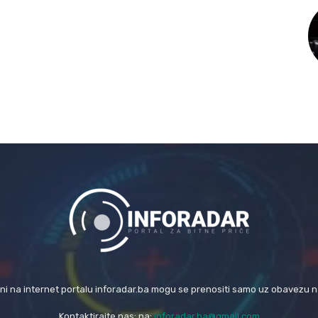
eni na internet portalu inforadar.ba mogu se prenositi samo uz obavezu 
Kontaktirajte nas: na:
inforadar.ba@gmail.com