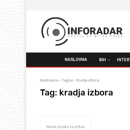
NASLOVNA
BIH
INTER
Naslovnica
Tagovi
Kradja izbora
Tag:
kradja izbora
Nema poruka za prikaz