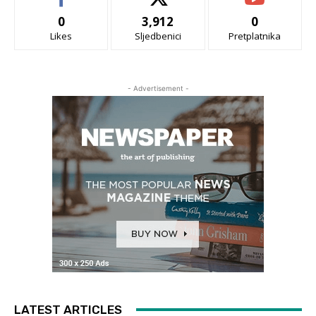
0
3,912
0
Likes
Sljedbenici
Pretplatnika
- Advertisement -
LATEST ARTICLES