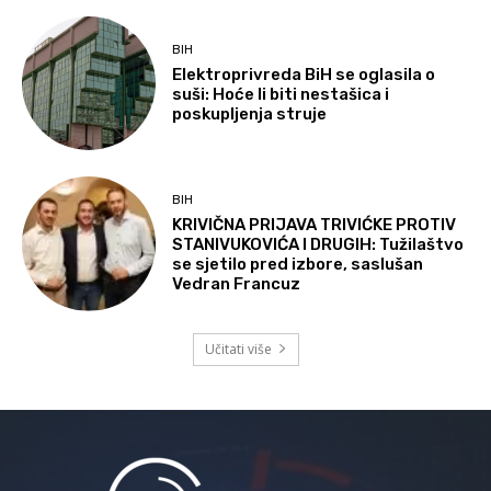
BIH
Elektroprivreda BiH se oglasila o
suši: Hoće li biti nestašica i
poskupljenja struje
BIH
KRIVIČNA PRIJAVA TRIVIĆKE PROTIV
STANIVUKOVIĆA I DRUGIH: Tužilaštvo
se sjetilo pred izbore, saslušan
Vedran Francuz
Učitati više