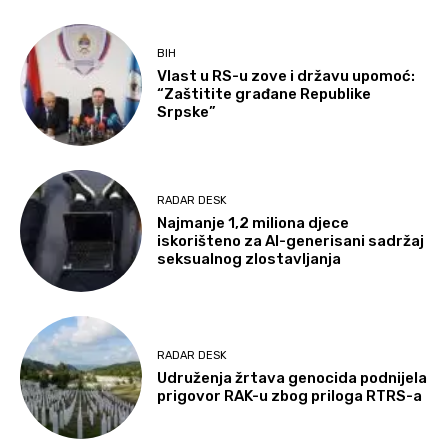
BIH
Vlast u RS-u zove i državu upomoć:
“Zaštitite građane Republike
Srpske”
RADAR DESK
Najmanje 1,2 miliona djece
iskorišteno za AI-generisani sadržaj
seksualnog zlostavljanja
RADAR DESK
Udruženja žrtava genocida podnijela
prigovor RAK-u zbog priloga RTRS-a