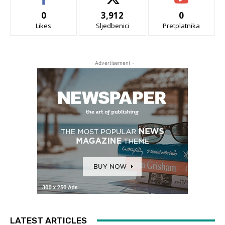
0
3,912
0
Likes
Sljedbenici
Pretplatnika
- Advertisement -
LATEST ARTICLES