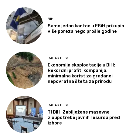
BIH
Samo jedan kanton u FBiH prikupio
više poreza nego prošle godine
RADAR DESK
Ekonomija eksploatacije u BiH:
Rekordni profiti kompanija,
minimalna korist za građane i
nepovratna šteta za prirodu
RADAR DESK
TI BiH: Zabilježene masovne
zloupotrebe javnih resursa pred
izbore