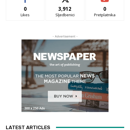
0
3,912
0
Likes
Sljedbenici
Pretplatnika
- Advertisement -
LATEST ARTICLES