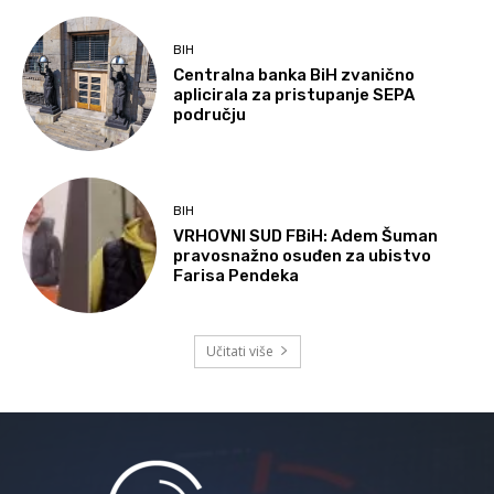
BIH
Centralna banka BiH zvanično
aplicirala za pristupanje SEPA
području
BIH
VRHOVNI SUD FBiH: Adem Šuman
pravosnažno osuđen za ubistvo
Farisa Pendeka
Učitati više