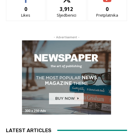
0
3,912
0
Likes
Sljedbenici
Pretplatnika
- Advertisement -
LATEST ARTICLES