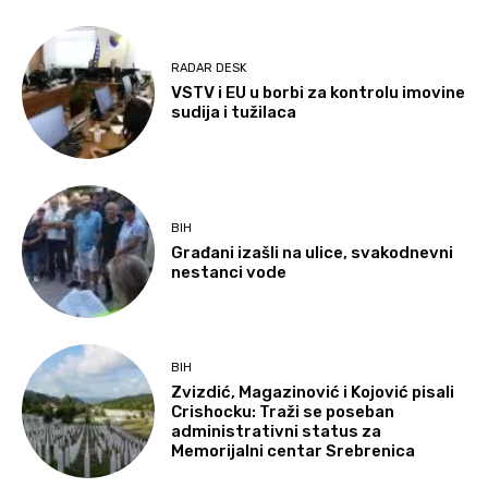
RADAR DESK
VSTV i EU u borbi za kontrolu imovine
sudija i tužilaca
BIH
Građani izašli na ulice, svakodnevni
nestanci vode
BIH
Zvizdić, Magazinović i Kojović pisali
Crishocku: Traži se poseban
administrativni status za
Memorijalni centar Srebrenica