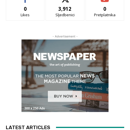
0
3,912
0
Likes
Sljedbenici
Pretplatnika
- Advertisement -
LATEST ARTICLES