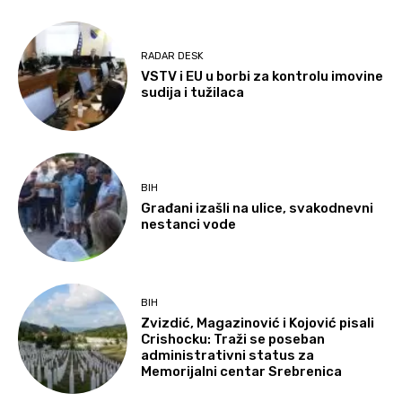
RADAR DESK
VSTV i EU u borbi za kontrolu imovine
sudija i tužilaca
BIH
Građani izašli na ulice, svakodnevni
nestanci vode
BIH
Zvizdić, Magazinović i Kojović pisali
Crishocku: Traži se poseban
administrativni status za
Memorijalni centar Srebrenica