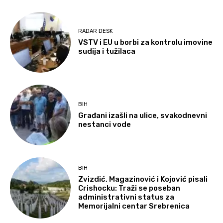
RADAR DESK
VSTV i EU u borbi za kontrolu imovine
sudija i tužilaca
BIH
Građani izašli na ulice, svakodnevni
nestanci vode
BIH
Zvizdić, Magazinović i Kojović pisali
Crishocku: Traži se poseban
administrativni status za
Memorijalni centar Srebrenica