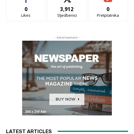
0
3,912
0
Likes
Sljedbenici
Pretplatnika
- Advertisement -
LATEST ARTICLES