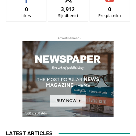
0
3,912
0
Likes
Sljedbenici
Pretplatnika
- Advertisement -
LATEST ARTICLES