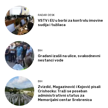
RADAR DESK
VSTV i EU u borbi za kontrolu imovine
sudija i tužilaca
BIH
Građani izašli na ulice, svakodnevni
nestanci vode
BIH
Zvizdić, Magazinović i Kojović pisali
Crishocku: Traži se poseban
administrativni status za
Memorijalni centar Srebrenica