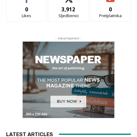
0
3,912
0
Likes
Sljedbenici
Pretplatnika
- Advertisement -
LATEST ARTICLES