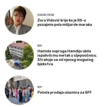
RADAR DESK
Zora Vidović krije ko je RS-u
pozajmio pola milijarde maraka
BIH
Hamida supruga Hamdiju ubila
ispalivši mu metak u sljepoočnicu.
Strahuje se od njenog mogućeg
bjekstva
BIH
Počela prodaja ulaznica za SFF