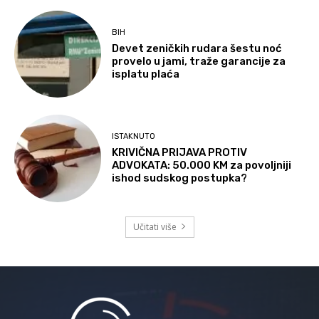
BIH
Devet zeničkih rudara šestu noć
provelo u jami, traže garancije za
isplatu plaća
ISTAKNUTO
KRIVIČNA PRIJAVA PROTIV
ADVOKATA: 50.000 KM za povoljniji
ishod sudskog postupka?
Učitati više