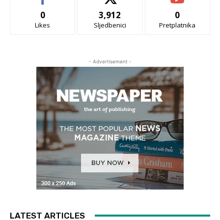
0
3,912
0
Likes
Sljedbenici
Pretplatnika
- Advertisement -
LATEST ARTICLES