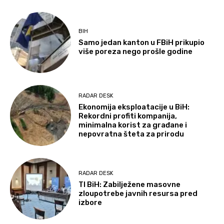
BIH
Samo jedan kanton u FBiH prikupio
više poreza nego prošle godine
RADAR DESK
Ekonomija eksploatacije u BiH:
Rekordni profiti kompanija,
minimalna korist za građane i
nepovratna šteta za prirodu
RADAR DESK
TI BiH: Zabilježene masovne
zloupotrebe javnih resursa pred
izbore