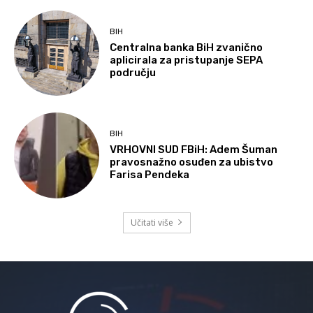
BIH
Centralna banka BiH zvanično
aplicirala za pristupanje SEPA
području
BIH
VRHOVNI SUD FBiH: Adem Šuman
pravosnažno osuđen za ubistvo
Farisa Pendeka
Učitati više