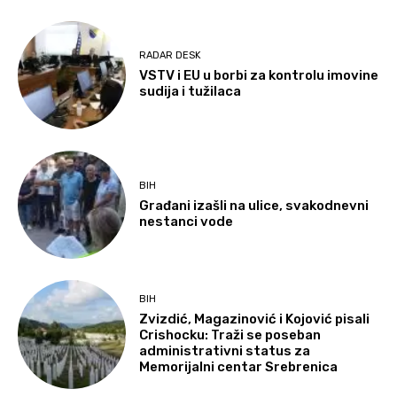
RADAR DESK
VSTV i EU u borbi za kontrolu imovine
sudija i tužilaca
BIH
Građani izašli na ulice, svakodnevni
nestanci vode
BIH
Zvizdić, Magazinović i Kojović pisali
Crishocku: Traži se poseban
administrativni status za
Memorijalni centar Srebrenica