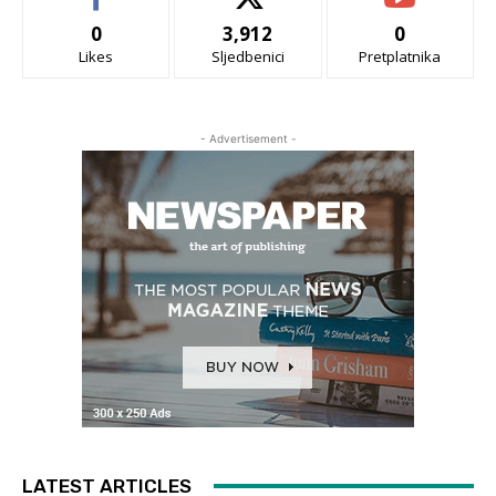
0
3,912
0
Likes
Sljedbenici
Pretplatnika
- Advertisement -
LATEST ARTICLES