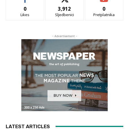
0
3,912
0
Likes
Sljedbenici
Pretplatnika
- Advertisement -
LATEST ARTICLES