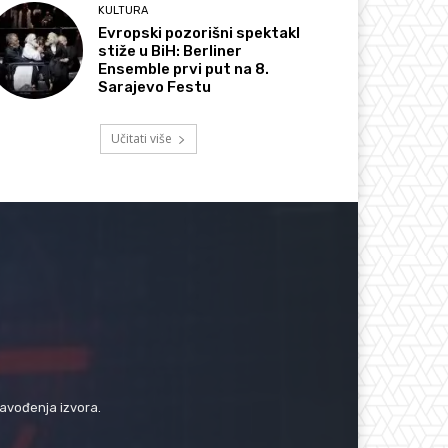
KULTURA
Evropski pozorišni spektakl
stiže u BiH: Berliner
Ensemble prvi put na 8.
Sarajevo Festu
Učitati više
navođenja izvora.