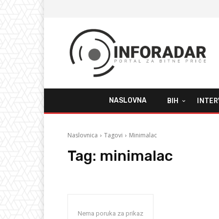
NASLOVNA
BIH
INTER
Naslovnica
Tagovi
Minimalac
Tag:
minimalac
Nema poruka za prikaz