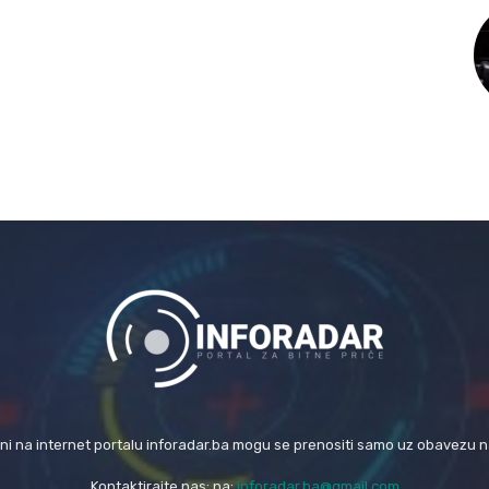
eni na internet portalu inforadar.ba mogu se prenositi samo uz obavezu 
Kontaktirajte nas: na:
inforadar.ba@gmail.com