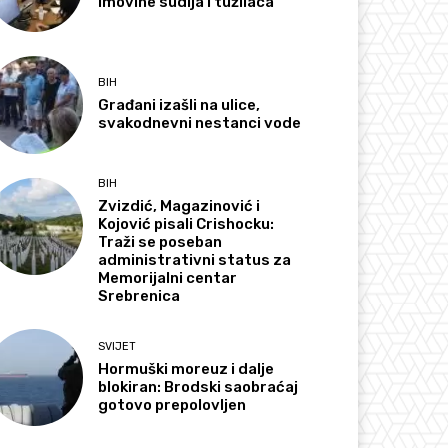
imovine sudija i tužilaca
BIH
Građani izašli na ulice,
svakodnevni nestanci vode
BIH
Zvizdić, Magazinović i
Kojović pisali Crishocku:
Traži se poseban
administrativni status za
Memorijalni centar
Srebrenica
SVIJET
Hormuški moreuz i dalje
blokiran: Brodski saobraćaj
gotovo prepolovljen