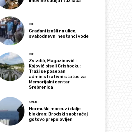
imovine sudija i tužilaca
BIH
Građani izašli na ulice,
svakodnevni nestanci vode
BIH
Zvizdić, Magazinović i
Kojović pisali Crishocku:
Traži se poseban
administrativni status za
Memorijalni centar
Srebrenica
SVIJET
Hormuški moreuz i dalje
blokiran: Brodski saobraćaj
gotovo prepolovljen