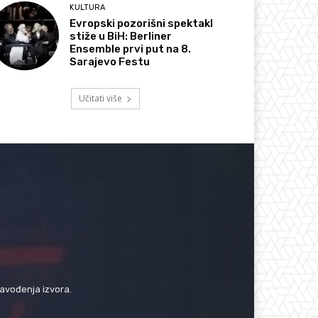
KULTURA
Evropski pozorišni spektakl
stiže u BiH: Berliner
Ensemble prvi put na 8.
Sarajevo Festu
Učitati više
navođenja izvora.