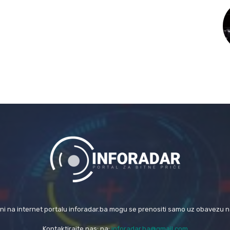
eni na internet portalu inforadar.ba mogu se prenositi samo uz obavezu 
Kontaktirajte nas: na:
inforadar.ba@gmail.com