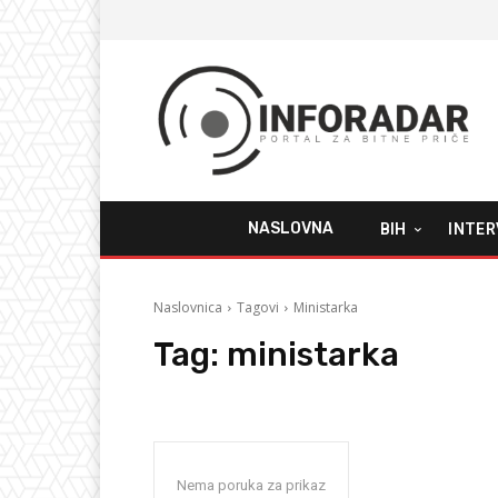
NASLOVNA
BIH
INTER
Naslovnica
Tagovi
Ministarka
Tag:
ministarka
Nema poruka za prikaz