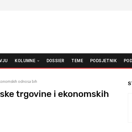
VJU
KOLUMNE
DOSSIER
TEME
PODSJETNIK
POD
 ekonomskih odnosa bih
S
jske trgovine i ekonomskih