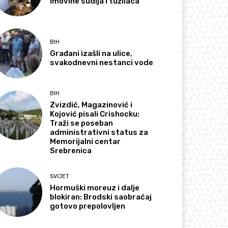
imovine sudija i tužilaca
BIH
Građani izašli na ulice,
svakodnevni nestanci vode
BIH
Zvizdić, Magazinović i
Kojović pisali Crishocku:
Traži se poseban
administrativni status za
Memorijalni centar
Srebrenica
SVIJET
Hormuški moreuz i dalje
blokiran: Brodski saobraćaj
gotovo prepolovljen