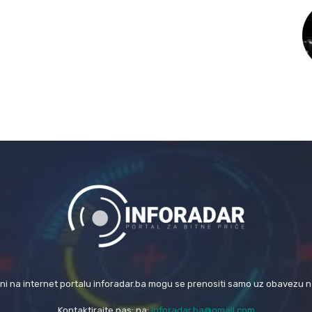
eni na internet portalu inforadar.ba mogu se prenositi samo uz obavezu 
Kontaktirajte nas: na:
inforadar.ba@gmail.com