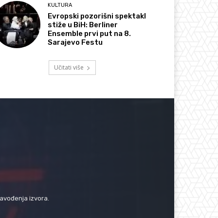
KULTURA
Evropski pozorišni spektakl
stiže u BiH: Berliner
Ensemble prvi put na 8.
Sarajevo Festu
Učitati više
navođenja izvora.