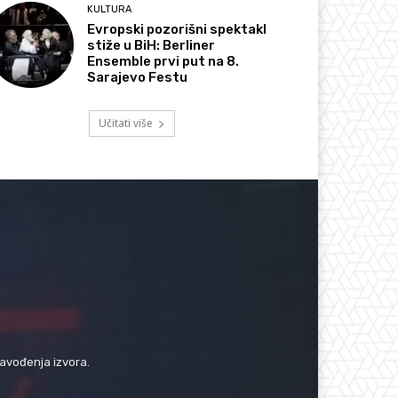
KULTURA
Evropski pozorišni spektakl
stiže u BiH: Berliner
Ensemble prvi put na 8.
Sarajevo Festu
Učitati više
navođenja izvora.