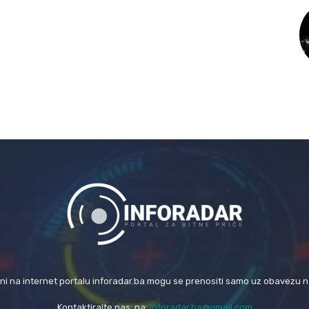
eni na internet portalu inforadar.ba mogu se prenositi samo uz obavezu 
Kontaktirajte nas: na:
inforadar.ba@gmail.com