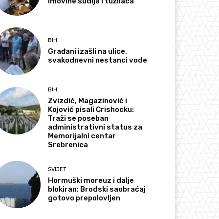
imovine sudija i tužilaca
BIH
Građani izašli na ulice,
svakodnevni nestanci vode
BIH
Zvizdić, Magazinović i
Kojović pisali Crishocku:
Traži se poseban
administrativni status za
Memorijalni centar
Srebrenica
SVIJET
Hormuški moreuz i dalje
blokiran: Brodski saobraćaj
gotovo prepolovljen