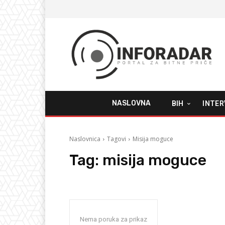
NASLOVNA
BIH
INTER
Naslovnica
Tagovi
Misija moguce
Tag:
misija moguce
Nema poruka za prikaz