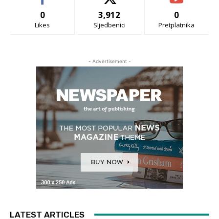
0
3,912
0
Likes
Sljedbenici
Pretplatnika
- Advertisement -
LATEST ARTICLES