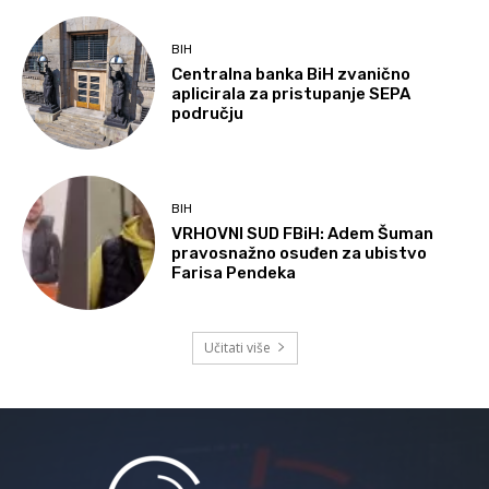
BIH
Centralna banka BiH zvanično
aplicirala za pristupanje SEPA
području
BIH
VRHOVNI SUD FBiH: Adem Šuman
pravosnažno osuđen za ubistvo
Farisa Pendeka
Učitati više