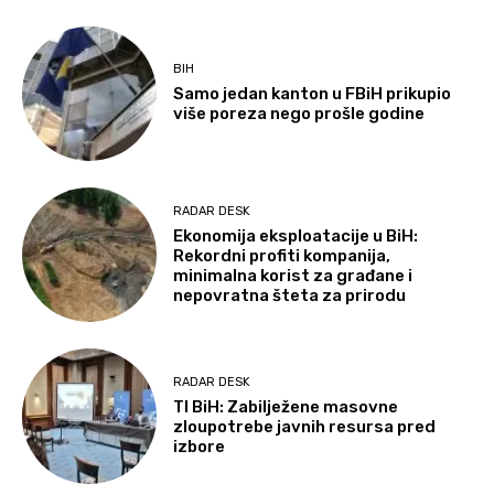
BIH
Samo jedan kanton u FBiH prikupio
više poreza nego prošle godine
RADAR DESK
Ekonomija eksploatacije u BiH:
Rekordni profiti kompanija,
minimalna korist za građane i
nepovratna šteta za prirodu
RADAR DESK
TI BiH: Zabilježene masovne
zloupotrebe javnih resursa pred
izbore