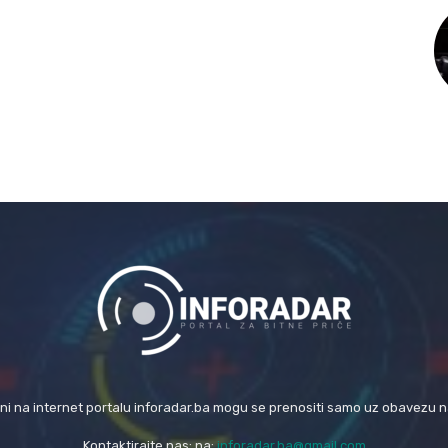
eni na internet portalu inforadar.ba mogu se prenositi samo uz obavezu 
Kontaktirajte nas: na:
inforadar.ba@gmail.com