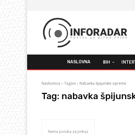
NASLOVNA
BIH
INTER
Naslovnica
Tagovi
Nabavka špijunske opreme
Tag:
nabavka špijuns
Nema poruka za prikaz