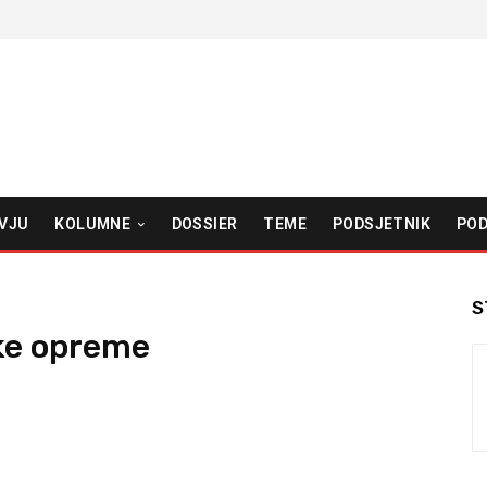
VJU
KOLUMNE
DOSSIER
TEME
PODSJETNIK
POD
S
ke opreme