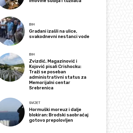
imovine sudija i tužilaca
BIH
Građani izašli na ulice,
svakodnevni nestanci vode
BIH
Zvizdić, Magazinović i
Kojović pisali Crishocku:
Traži se poseban
administrativni status za
Memorijalni centar
Srebrenica
SVIJET
Hormuški moreuz i dalje
blokiran: Brodski saobraćaj
gotovo prepolovljen