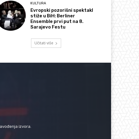
KULTURA
Evropski pozorišni spektakl
stiže u BiH: Berliner
Ensemble prvi put na 8.
Sarajevo Festu
Učitati više
navođenja izvora.