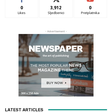
0
3,912
0
Likes
Sljedbenici
Pretplatnika
- Advertisement -
LATEST ARTICLES