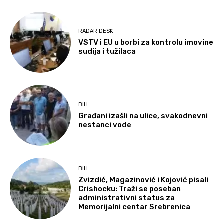
RADAR DESK
VSTV i EU u borbi za kontrolu imovine
sudija i tužilaca
BIH
Građani izašli na ulice, svakodnevni
nestanci vode
BIH
Zvizdić, Magazinović i Kojović pisali
Crishocku: Traži se poseban
administrativni status za
Memorijalni centar Srebrenica