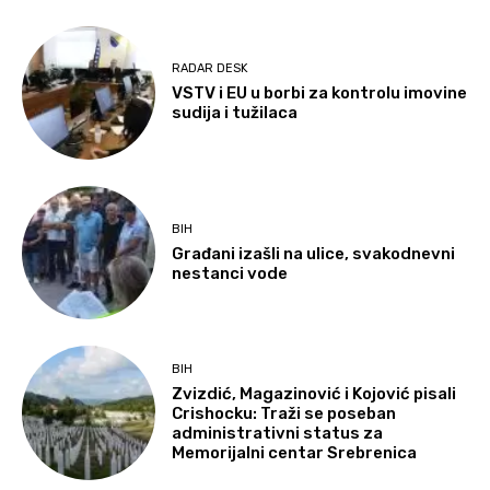
RADAR DESK
VSTV i EU u borbi za kontrolu imovine
sudija i tužilaca
BIH
Građani izašli na ulice, svakodnevni
nestanci vode
BIH
Zvizdić, Magazinović i Kojović pisali
Crishocku: Traži se poseban
administrativni status za
Memorijalni centar Srebrenica