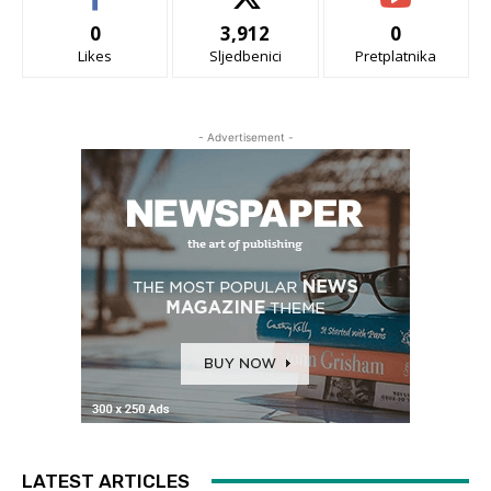
0
3,912
0
Likes
Sljedbenici
Pretplatnika
- Advertisement -
LATEST ARTICLES