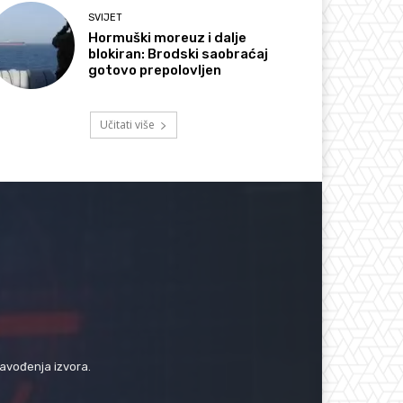
SVIJET
Hormuški moreuz i dalje
blokiran: Brodski saobraćaj
gotovo prepolovljen
Učitati više
navođenja izvora.