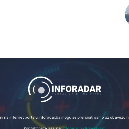
eni na internet portalu inforadar.ba mogu se prenositi samo uz obavezu 
Kontaktirajte nas: na:
inforadar.ba@gmail.com