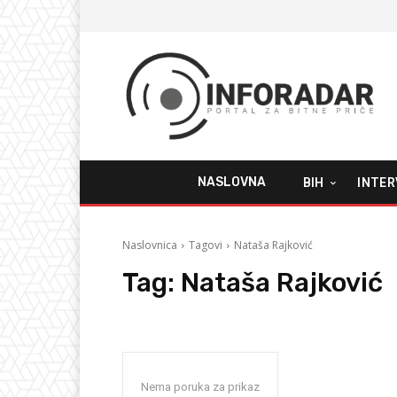
NASLOVNA
BIH
INTER
Naslovnica
Tagovi
Nataša Rajković
Tag:
Nataša Rajković
Nema poruka za prikaz