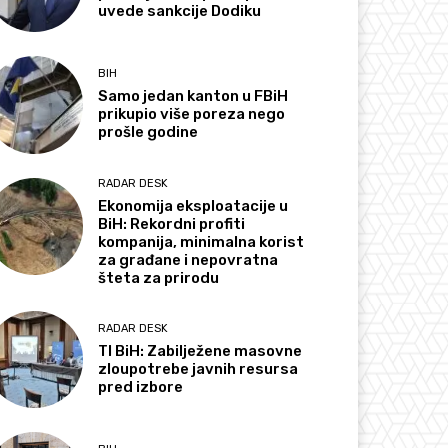
uvede sankcije Dodiku
BIH
Samo jedan kanton u FBiH
prikupio više poreza nego
prošle godine
RADAR DESK
Ekonomija eksploatacije u
BiH: Rekordni profiti
kompanija, minimalna korist
za građane i nepovratna
šteta za prirodu
RADAR DESK
TI BiH: Zabilježene masovne
zloupotrebe javnih resursa
pred izbore