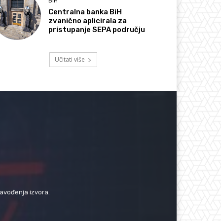
BIH
Centralna banka BiH
zvanično aplicirala za
pristupanje SEPA području
Učitati više
navođenja izvora.