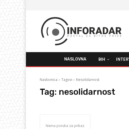
NASLOVNA
BIH
INTER
Naslovnica
Tagovi
Nesolidarnost
Tag:
nesolidarnost
Nema poruka za prikaz