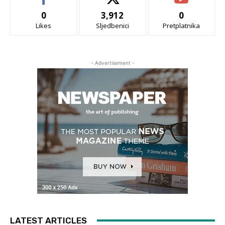
0
3,912
0
Likes
Sljedbenici
Pretplatnika
- Advertisement -
LATEST ARTICLES