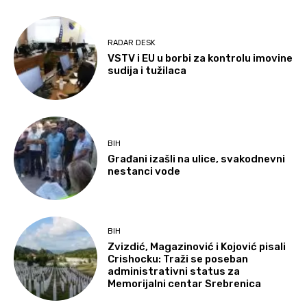
RADAR DESK
VSTV i EU u borbi za kontrolu imovine
sudija i tužilaca
BIH
Građani izašli na ulice, svakodnevni
nestanci vode
BIH
Zvizdić, Magazinović i Kojović pisali
Crishocku: Traži se poseban
administrativni status za
Memorijalni centar Srebrenica