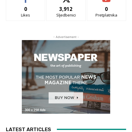
0
3,912
0
Likes
Sljedbenici
Pretplatnika
- Advertisement -
LATEST ARTICLES