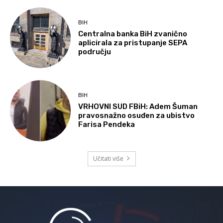
BIH
Centralna banka BiH zvanično
aplicirala za pristupanje SEPA
području
BIH
VRHOVNI SUD FBiH: Adem Šuman
pravosnažno osuđen za ubistvo
Farisa Pendeka
Učitati više