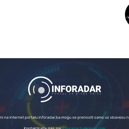
eni na internet portalu inforadar.ba mogu se prenositi samo uz obavezu 
Kontaktirajte nas: na:
inforadar.ba@gmail.com