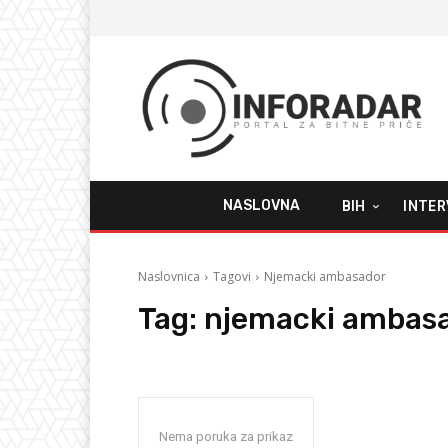
NASLOVNA
BIH
INTER
Naslovnica
Tagovi
Njemacki ambasador
Tag:
njemacki ambas
Nema poruka za prikaz