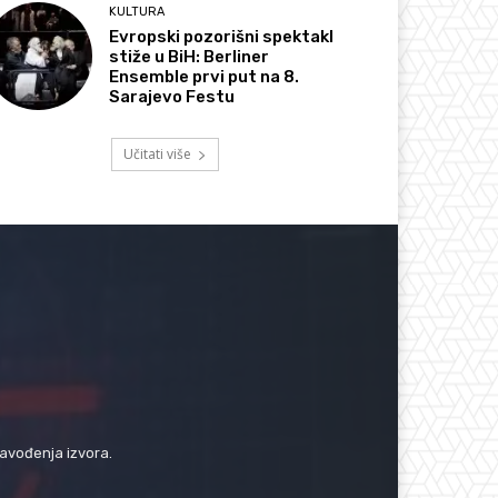
KULTURA
Evropski pozorišni spektakl
stiže u BiH: Berliner
Ensemble prvi put na 8.
Sarajevo Festu
Učitati više
navođenja izvora.