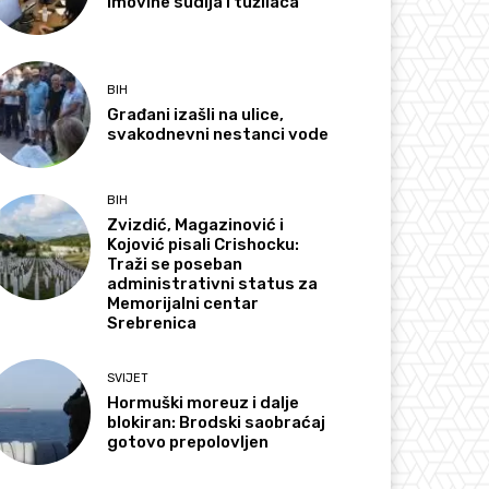
imovine sudija i tužilaca
BIH
Građani izašli na ulice,
svakodnevni nestanci vode
BIH
Zvizdić, Magazinović i
Kojović pisali Crishocku:
Traži se poseban
administrativni status za
Memorijalni centar
Srebrenica
SVIJET
Hormuški moreuz i dalje
blokiran: Brodski saobraćaj
gotovo prepolovljen