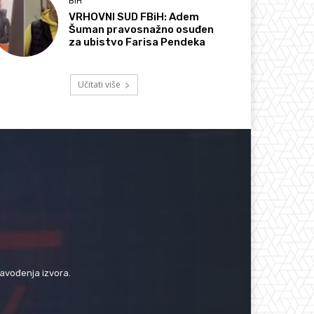
BIH
VRHOVNI SUD FBiH: Adem
Šuman pravosnažno osuđen
za ubistvo Farisa Pendeka
Učitati više
navođenja izvora.