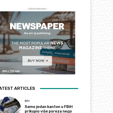
- Advertisement -
ATEST ARTICLES
BIH
Samo jedan kanton u FBiH
prikupio više poreza nego