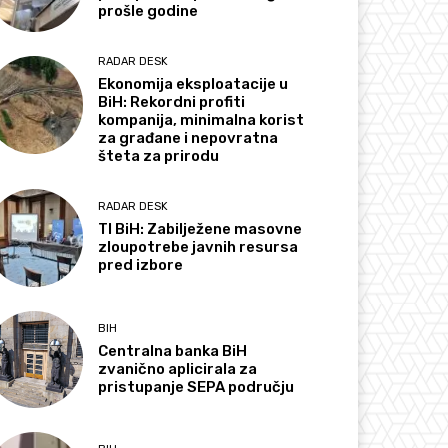
prošle godine
RADAR DESK
Ekonomija eksploatacije u
BiH: Rekordni profiti
kompanija, minimalna korist
za građane i nepovratna
šteta za prirodu
RADAR DESK
TI BiH: Zabilježene masovne
zloupotrebe javnih resursa
pred izbore
BIH
Centralna banka BiH
zvanično aplicirala za
pristupanje SEPA području