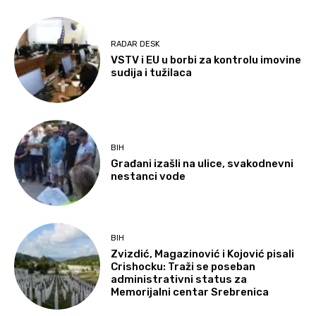
RADAR DESK
VSTV i EU u borbi za kontrolu imovine
sudija i tužilaca
BIH
Građani izašli na ulice, svakodnevni
nestanci vode
BIH
Zvizdić, Magazinović i Kojović pisali
Crishocku: Traži se poseban
administrativni status za
Memorijalni centar Srebrenica