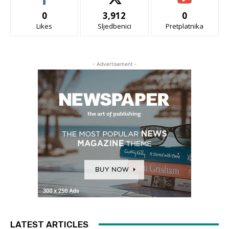
0
3,912
0
Likes
Sljedbenici
Pretplatnika
- Advertisement -
LATEST ARTICLES