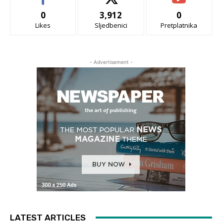
0
3,912
0
Likes
Sljedbenici
Pretplatnika
- Advertisement -
LATEST ARTICLES