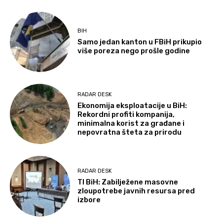
BIH
Samo jedan kanton u FBiH prikupio
više poreza nego prošle godine
RADAR DESK
Ekonomija eksploatacije u BiH:
Rekordni profiti kompanija,
minimalna korist za građane i
nepovratna šteta za prirodu
RADAR DESK
TI BiH: Zabilježene masovne
zloupotrebe javnih resursa pred
izbore