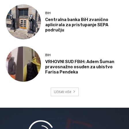
BIH
Centralna banka BiH zvanično
aplicirala za pristupanje SEPA
području
BIH
VRHOVNI SUD FBiH: Adem Šuman
pravosnažno osuđen za ubistvo
Farisa Pendeka
Učitati više