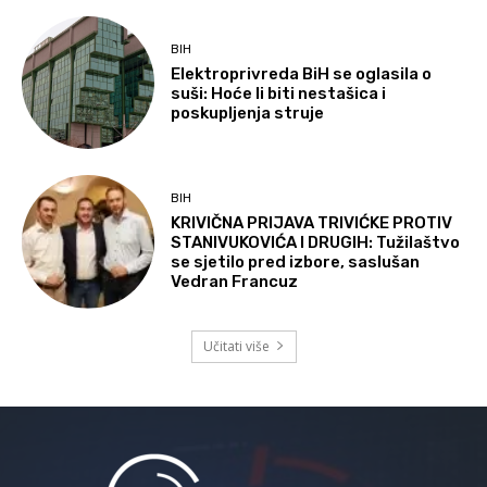
BIH
Elektroprivreda BiH se oglasila o
suši: Hoće li biti nestašica i
poskupljenja struje
BIH
KRIVIČNA PRIJAVA TRIVIĆKE PROTIV
STANIVUKOVIĆA I DRUGIH: Tužilaštvo
se sjetilo pred izbore, saslušan
Vedran Francuz
Učitati više