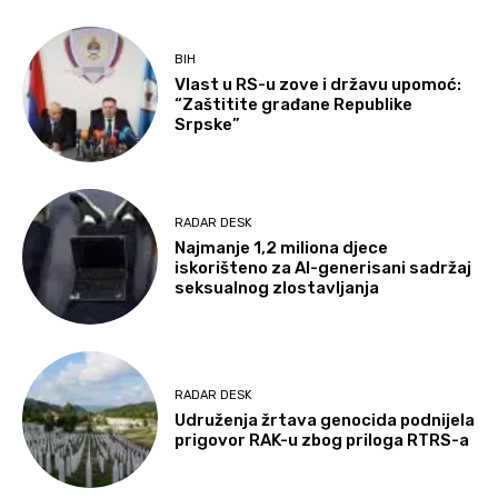
BIH
Vlast u RS-u zove i državu upomoć:
“Zaštitite građane Republike
Srpske”
RADAR DESK
Najmanje 1,2 miliona djece
iskorišteno za AI-generisani sadržaj
seksualnog zlostavljanja
RADAR DESK
Udruženja žrtava genocida podnijela
prigovor RAK-u zbog priloga RTRS-a