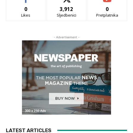
0
3,912
0
Likes
Sljedbenici
Pretplatnika
- Advertisement -
LATEST ARTICLES