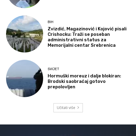
BIH
Zvizdić, Magazinović i Kojović pisali
Crishocku: Traži se poseban
administrativni status za
Memorijalni centar Srebrenica
SVIJET
Hormuški moreuz i dalje blokiran:
Brodski saobraćaj gotovo
prepolovljen
Učitati više