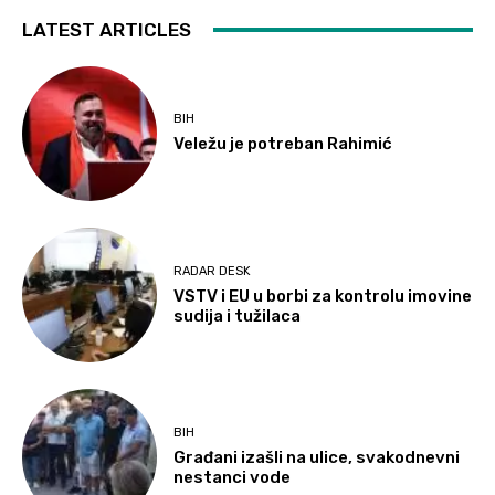
LATEST ARTICLES
BIH
Veležu je potreban Rahimić
RADAR DESK
VSTV i EU u borbi za kontrolu imovine
sudija i tužilaca
BIH
Građani izašli na ulice, svakodnevni
nestanci vode